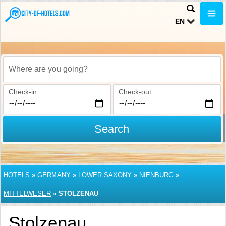
EN
Where are you going?
Check-in
Check-out
Search
HOTELS
»
GERMANY
»
LOWER SAXONY
»
NIENBURG
»
MITTELWESER
»
STOLZENAU
Stolzenau